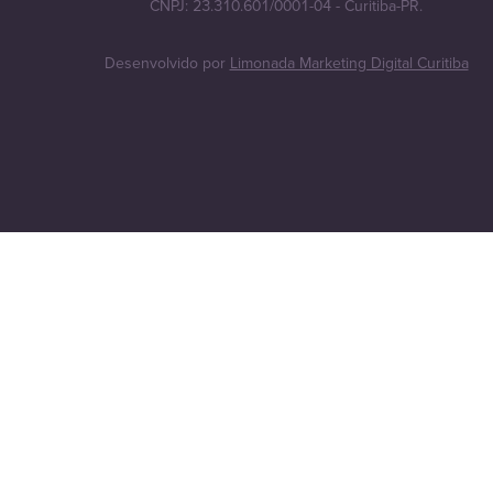
CNPJ: 23.310.601/0001-04 - Curitiba-PR.
Desenvolvido por
Limonada Marketing Digital Curitiba