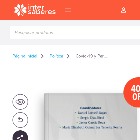
Pesquisar
produtos
Página inicial
Política
Covid-19 y Parlamentarismo los Parlamentos en cuarentena
4
O
l