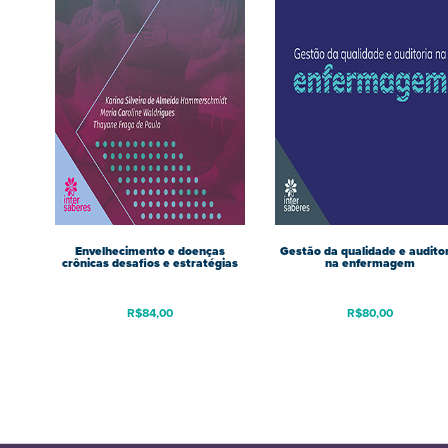
Envelhecimento e doenças
Gestão da qualidade e audito
crônicas desafios e estratégias
na enfermagem
R$
84,00
R$
80,00