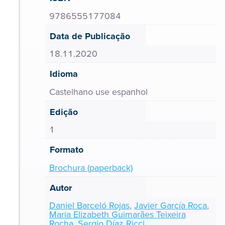
9786555177084
Data de Publicação
18.11.2020
Idioma
Castelhano use espanhol
Edição
1
Formato
Brochura (paperback)
Autor
Daniel Barceló Rojas
,
Javier García Roca
,
Maria Elizabeth Guimarães Teixeira
Rocha
,
Sergio Díaz Ricci