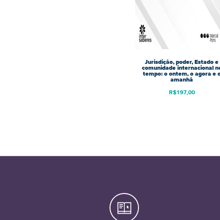
Jurisdição, poder, Estado e
comunidade internacional n
tempo: o ontem, o agora e 
amanhã
R$
197,00