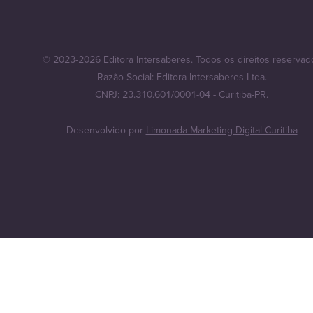
© 2023-2026 Editora Intersaberes. Todos os direitos reservad
Razão Social: Editora Intersaberes Ltda.
CNPJ: 23.310.601/0001-04 - Curitiba-PR.
Desenvolvido por
Limonada Marketing Digital Curitiba