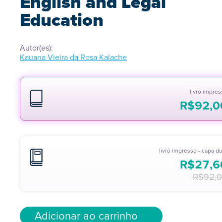
English and Legal
Education
Autor(es):
Kauana Vieira da Rosa Kalache
livro impre
R$
92,0
livro impresso - capa d
R$
27,6
R$
92,
Adicionar ao carrinho