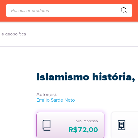
Pesquisar
produtos
a e geopolítica
Islamismo história, 
Autor(es):
Emílio Sarde Neto
livro impresso
R$
72,00