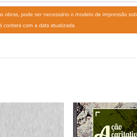
s obras, pode ser necessário o modelo de impressão so
 contará com a data atualizada.