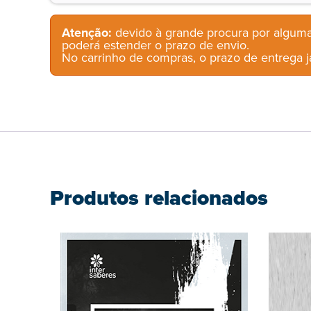
Atenção:
devido à grande procura por alguma
poderá estender o prazo de envio.
No carrinho de compras, o prazo de entrega já
Produtos relacionados