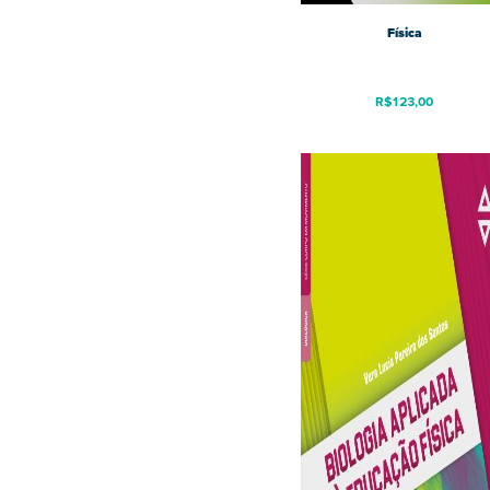
Física
R$
123,00