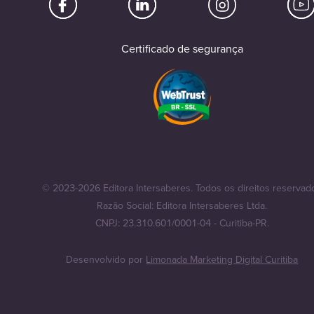
Certificado de segurança
© 2023-2026 Editora Intersaberes. Todos os direitos reservad
Razão Social: Editora Intersaberes Ltda.
CNPJ: 23.310.601/0001-04 - Curitiba-PR.
Desenvolvido por
Limonada Marketing Digital Curitiba