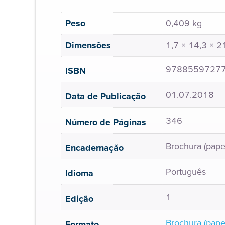
Peso
0,409 kg
Dimensões
1,7 × 14,3 × 
9788559727
ISBN
01.07.2018
Data de Publicação
346
Número de Páginas
Brochura (pape
Encadernação
Português
Idioma
1
Edição
Brochura (pape
Formato