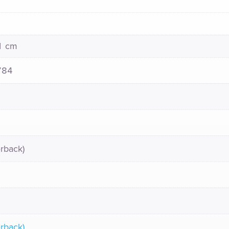
21 cm
784
rback)
rback)