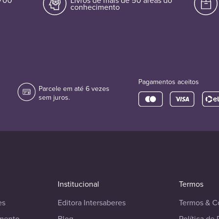
.700
Livros de mais de 50 áreas do
conhecimento
Pagamentos aceitos
Parcele em até 6 vezes
sem juros.
Institucional
Termos
es
Editora Intersaberes
Termos & C
imento
Blog
Política de 