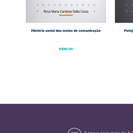
História social dos meios de comunicação
Fotoj
R$
90,00