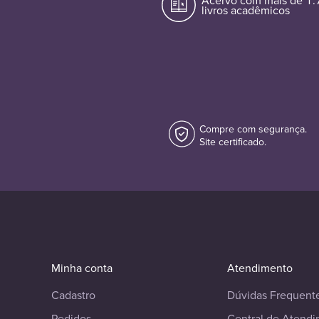
Acervo com mais de 1
livros acadêmicos
Compre com segurança.
Site certificado.
Minha conta
Atendimento
Cadastro
Dúvidas Frequent
Pedidos
Central de Atend