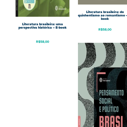
Literatura brasileira: do
quinhentismo ao romantismo –
book
Literatura brasileira: uma
perspectiva histórica – E-book
R$
58,00
R$
58,00