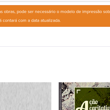
s obras, pode ser necessário o modelo de impressão so
 contará com a data atualizada.