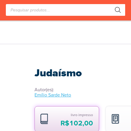
Pesquisar
produtos
Judaísmo
Autor(es):
Emílio Sarde Neto
livro impresso
R$
102,00