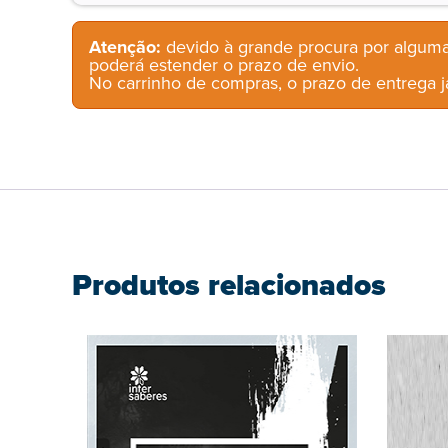
Atenção:
devido à grande procura por alguma
poderá estender o prazo de envio.
No carrinho de compras, o prazo de entrega já
Produtos relacionados