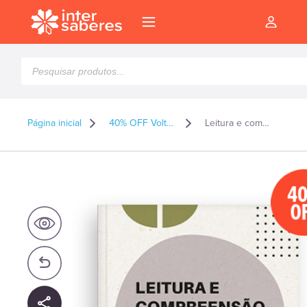
Pesquisar
produtos
Página inicial
40% OFF Volta as Aulas 2026
Leitura e compreensão de gêneros discursivos
4
O
l