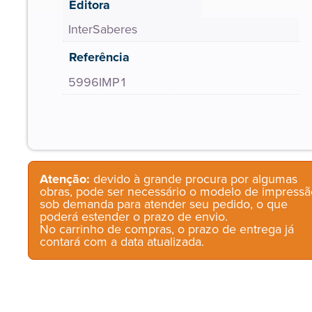
Editora
InterSaberes
Referência
5996IMP1
Atenção:
devido à grande procura por algumas
obras, pode ser necessário o modelo de impressã
sob demanda para atender seu pedido, o que
poderá estender o prazo de envio.
No carrinho de compras, o prazo de entrega já
contará com a data atualizada.