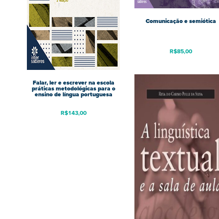
Comunicação e semiótica
R$
85,00
Falar, ler e escrever na escola
práticas metodológicas para o
ensino de língua portuguesa
R$
143,00