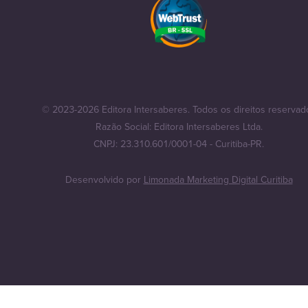
© 2023-2026 Editora Intersaberes. Todos os direitos reservad
Razão Social: Editora Intersaberes Ltda.
CNPJ: 23.310.601/0001-04 - Curitiba-PR.
Desenvolvido por
Limonada Marketing Digital Curitiba