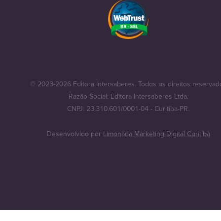
© 2023-2026 Editora Intersaberes. Todos os direitos reservad
Razão Social: Editora Intersaberes Ltda.
CNPJ: 23.310.601/0001-04 - Curitiba-PR.
Desenvolvido por
Limonada Marketing Digital Curitiba