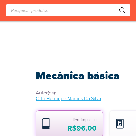
Pesquisar
produtos
Mecânica básica
Autor(es):
Otto Henrique Martins Da Silva
livro impresso
R$
96,00