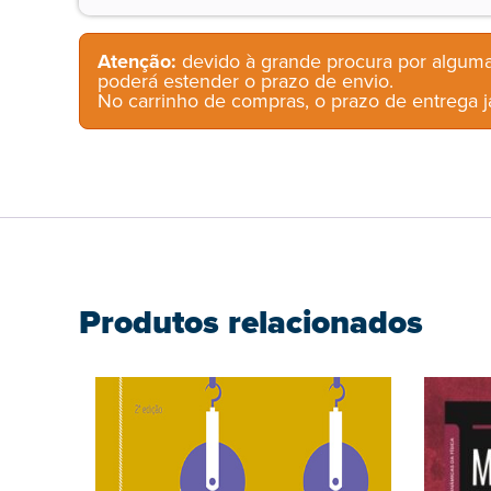
Atenção:
devido à grande procura por alguma
poderá estender o prazo de envio.
No carrinho de compras, o prazo de entrega já
Produtos relacionados