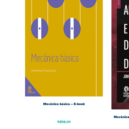
Mecânica básica – E-book
Mecânica 
R$
58,00