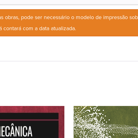
s obras, pode ser necessário o modelo de impressão so
 contará com a data atualizada.