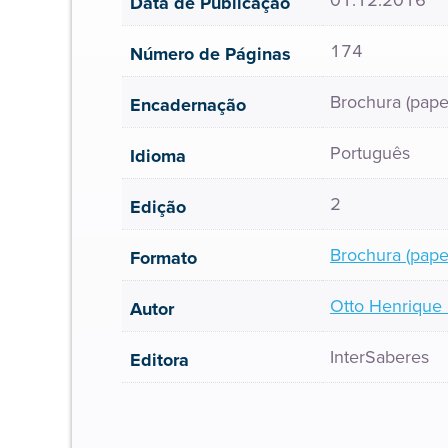
01.12.2016
Data de Publicação
174
Número de Páginas
Brochura (pape
Encadernação
Português
Idioma
2
Edição
Brochura (pape
Formato
Otto Henrique 
Autor
InterSaberes
Editora