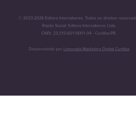
© 2023-2026 Editora Intersaberes. Todos os direitos reservad
Razão Social: Editora Intersaberes Ltda.
CNPJ: 23.310.601/0001-04 - Curitiba-PR.
Desenvolvido por
Limonada Marketing Digital Curitiba