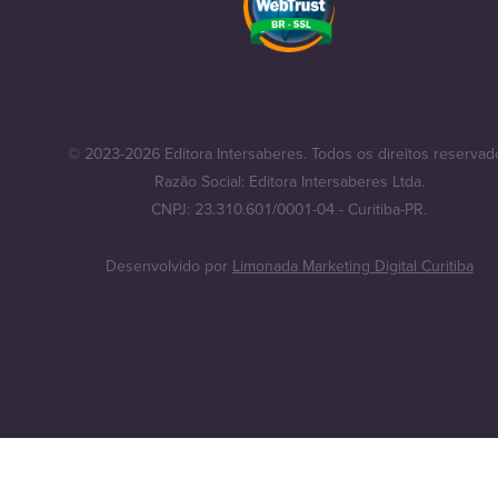
© 2023-2026 Editora Intersaberes. Todos os direitos reservad
Razão Social: Editora Intersaberes Ltda.
CNPJ: 23.310.601/0001-04 - Curitiba-PR.
Desenvolvido por
Limonada Marketing Digital Curitiba