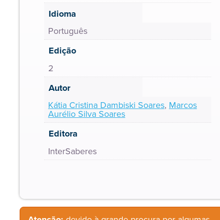
Idioma
Português
Edição
2
Autor
Kátia Cristina Dambiski Soares
,
Marcos
Aurélio Silva Soares
Editora
InterSaberes
Atenção:
devido à grande procura por algumas