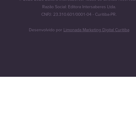
Razão Social: Editora Intersaberes Ltda.
CNPJ: 23.310.601/0001-04 - Curitiba-PR.
Desenvolvido por
Limonada Marketing Digital Curitiba