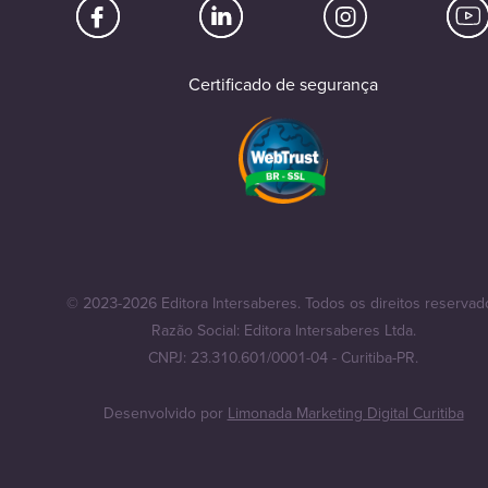
Certificado de segurança
© 2023-2026 Editora Intersaberes. Todos os direitos reservad
Razão Social: Editora Intersaberes Ltda.
CNPJ: 23.310.601/0001-04 - Curitiba-PR.
Desenvolvido por
Limonada Marketing Digital Curitiba