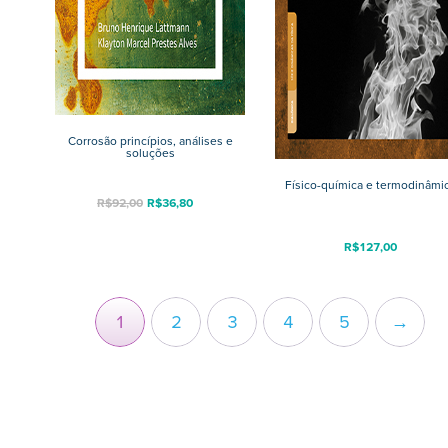
Corrosão princípios, análises e
soluções
Físico-química e termodinâmi
R$
92,00
R$
36,80
R$
127,00
1
2
3
4
5
→