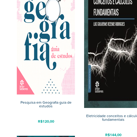
Pesquisa em Geografia guia de
estudos
Eletricidade conceitos e cálcul
fundamentais
R$
120,00
R$
144,00