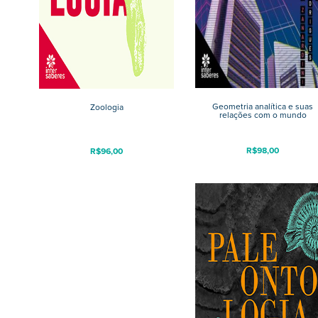
Geometria analítica e suas
Zoologia
relações com o mundo
R$
98,00
R$
96,00