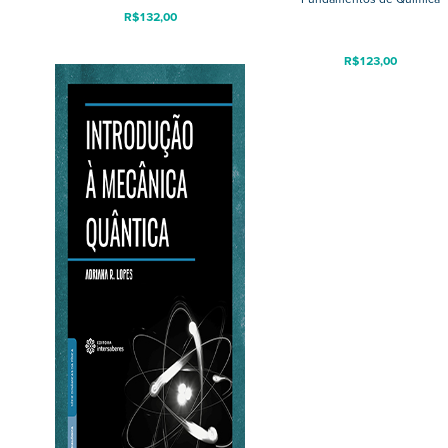
R$
132,00
R$
123,00