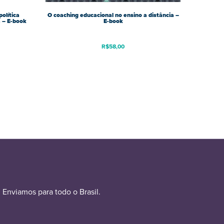
política
O coaching educacional no ensino a distância –
 – E-book
E-book
R$
58,00
Enviamos para todo o Brasil.