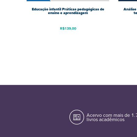
Educação infantil Práticas pedagógicas de
Análise 
ensino e aprendizagem
t
R$
139,00
Acervo com mais de 1
livros acadêmicos