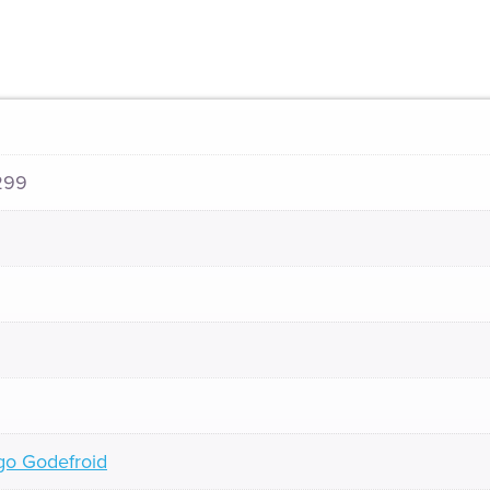
299
go Godefroid