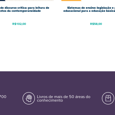
de discurso crítica: para leitura de
Sistemas de ensino: legislação e 
extos da contemporaneidade
educacional para a educação básica
R$
102,00
R$
58,00
.700
Livros de mais de 50 áreas do
conhecimento