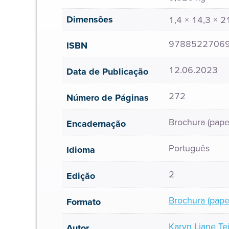
Dimensões
1,4 × 14,3 × 
9788522706
ISBN
12.06.2023
Data de Publicação
272
Número de Páginas
Brochura (pape
Encadernação
Português
Idioma
2
Edição
Brochura (pape
Formato
Karyn Liane Te
Autor