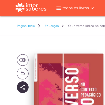
todos os livros
Página inicial
Educação
O universo lúdico no co
l