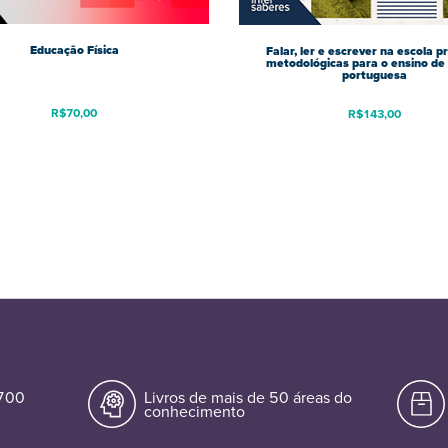
Educação Física
Falar, ler e escrever na escola p
metodológicas para o ensino de 
portuguesa
R$
70,00
R$
143,00
.700
Livros de mais de 50 áreas do
conhecimento