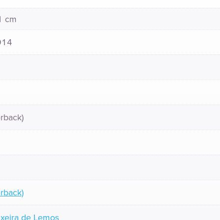
21 cm
914
rback)
rback)
ixeira de Lemos