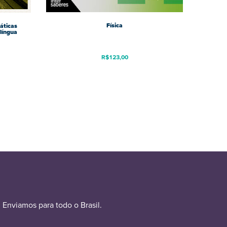
Física
ráticas
língua
R$
123,00
Enviamos para todo o Brasil.