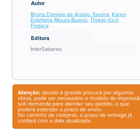
Autor
Bruna Daniela de Araújo Taveira
,
Karen
Estefania Moura Bueno
,
Thiago Kich
Fogaça
Editora
InterSaberes
Atenção:
devido à grande procura por algumas
obras, pode ser necessário o modelo de impressã
sob demanda para atender seu pedido, o que
poderá estender o prazo de envio.
No carrinho de compras, o prazo de entrega já
contará com a data atualizada.