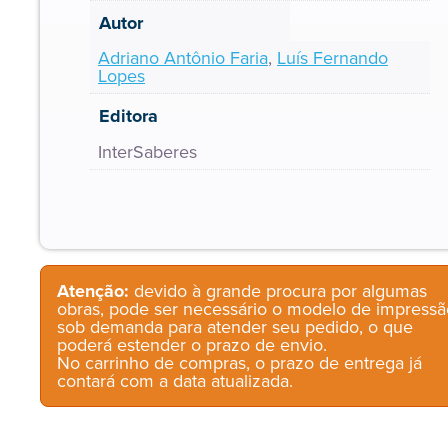
Autor
Adriano Antônio Faria
,
Luís Fernando
Lopes
Editora
InterSaberes
Atenção:
devido à grande procura por algumas
obras, pode ser necessário o modelo de impressã
sob demanda para atender seu pedido, o que
poderá estender o prazo de envio.
No carrinho de compras, o prazo de entrega já
contará com a data atualizada.