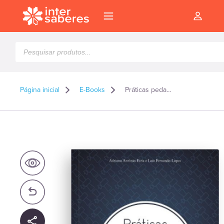
Pesquisar
produtos
Página inicial
E-Books
Práticas pedagógicas em EaD – E-book
l