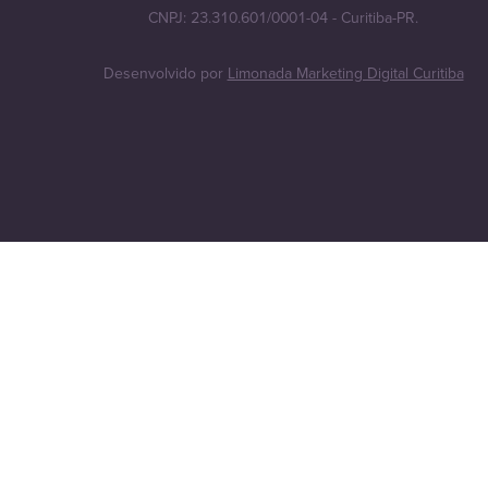
CNPJ: 23.310.601/0001-04 - Curitiba-PR.
Desenvolvido por
Limonada Marketing Digital Curitiba