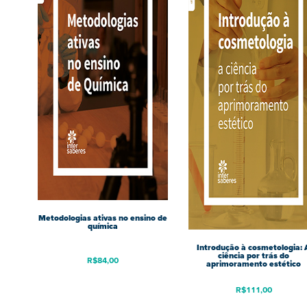
Metodologias ativas no ensino de
química
Introdução à cosmetologia: 
ciência por trás do
R$
84,00
aprimoramento estético
R$
111,00