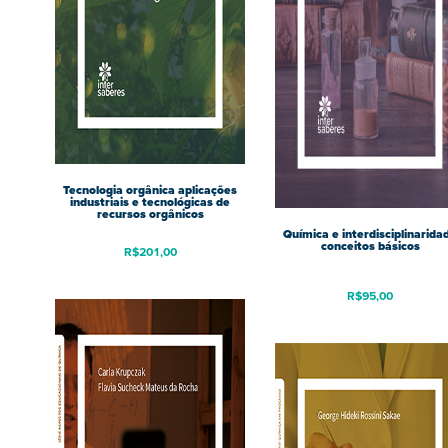
Tecnologia orgânica aplicações
industriais e tecnológicas de
recursos orgânicos
Química e interdisciplinarida
conceitos básicos
R$
201,00
R$
95,00