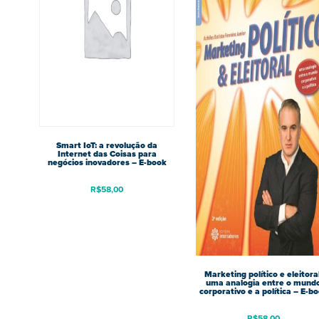
Smart IoT: a revolução da
Internet das Coisas para
negócios inovadores – E-book
R$
58,00
Marketing político e eleitoral
uma analogia entre o mund
corporativo e a política – E-b
R$
58,00