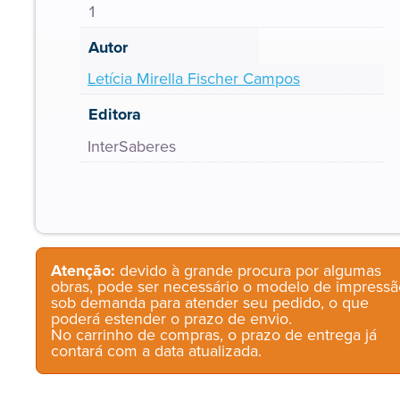
1
Autor
Letícia Mirella Fischer Campos
Editora
InterSaberes
Atenção:
devido à grande procura por algumas
obras, pode ser necessário o modelo de impressã
sob demanda para atender seu pedido, o que
poderá estender o prazo de envio.
No carrinho de compras, o prazo de entrega já
contará com a data atualizada.