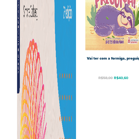
Vai ter com a formiga, pregui
R$
58,00
R$
40,60