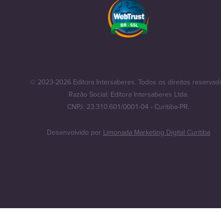
© 2023-2026 Editora Intersaberes. Todos os direitos reservad
Razão Social: Editora Intersaberes Ltda.
CNPJ: 23.310.601/0001-04 - Curitiba-PR.
Desenvolvido por
Limonada Marketing Digital Curitiba