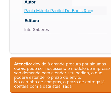
Autor
Paula Márcia Pardini De Bonis Racy
Editora
InterSaberes
Atenção:
devido à grande procura por algumas
obras, pode ser necessário o modelo de impressã
sob demanda para atender seu pedido, o que
poderá estender o prazo de envio.
No carrinho de compras, o prazo de entrega já
contará com a data atualizada.