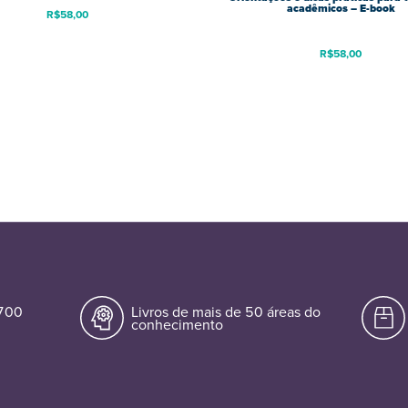
acadêmicos – E-book
R$
58,00
R$
58,00
.700
Livros de mais de 50 áreas do
conhecimento