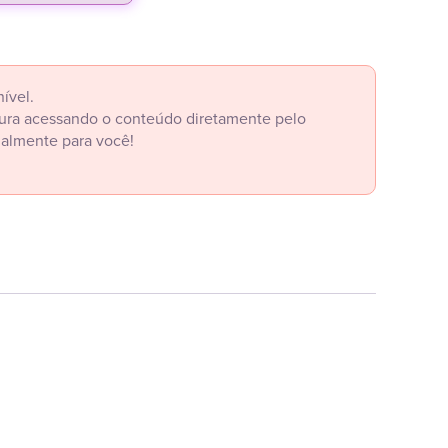
ível.
itura acessando o conteúdo diretamente pelo
ialmente para você!