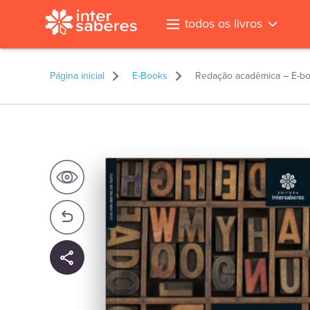
todos os livros
Página inicial
E-Books
Redação acadêmica – E-b
l