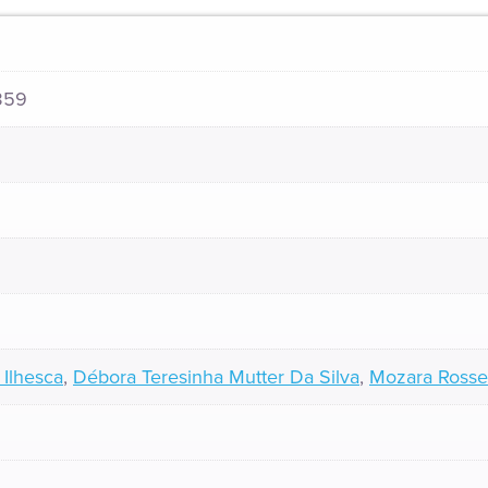
359
 Ilhesca
,
Débora Teresinha Mutter Da Silva
,
Mozara Rosset