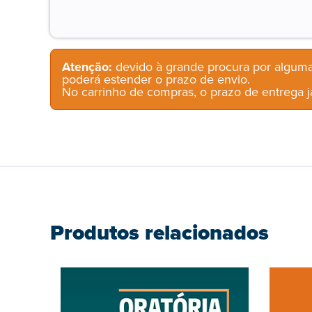
Atenção:
devido à grande procura por alguma
poderá estender o prazo de envio.
No carrinho de compras, o prazo de entrega já
Produtos relacionados