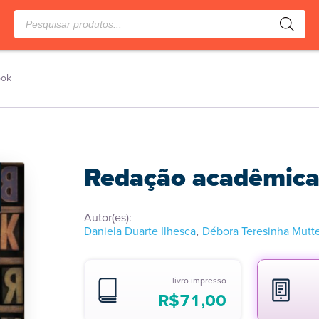
Pesquisar
produtos
ook
Redação acadêmica
Autor(es):
,
Daniela Duarte Ilhesca
Débora Teresinha Mutte
livro impresso
R$
71,00