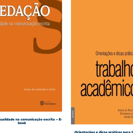
ualidade na comunicação escrita – E-
book
Orientações e dicas práticas para 