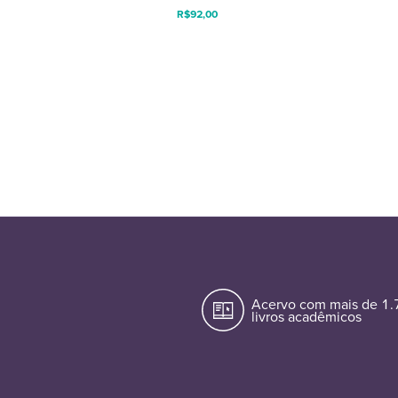
R$
92,00
Acervo com mais de 1
livros acadêmicos