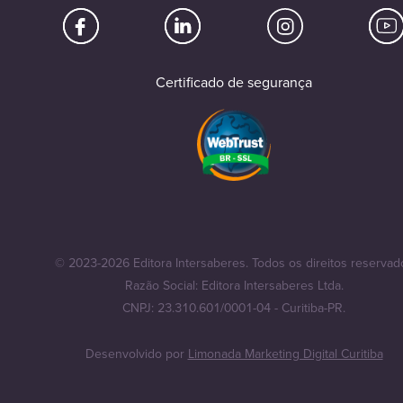
Certificado de segurança
© 2023-2026 Editora Intersaberes. Todos os direitos reservad
Razão Social: Editora Intersaberes Ltda.
CNPJ: 23.310.601/0001-04 - Curitiba-PR.
Desenvolvido por
Limonada Marketing Digital Curitiba