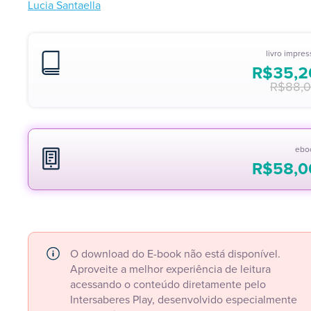
Lucia Santaella
livro impre
O
O
R$
35,2
preço
preço
R$
88,
original
atual
era:
é:
R$88,00.
R$35,20.
ebo
R$
58,0
O download do E-book não está disponível.
Aproveite a melhor experiência de leitura
acessando o conteúdo diretamente pelo
Intersaberes Play, desenvolvido especialmente