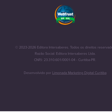
© 2023-2026 Editora Intersaberes. Todos os direitos reservad
Razão Social: Editora Intersaberes Ltda.
CNPJ: 23.310.601/0001-04 - Curitiba-PR.
Desenvolvido por
Limonada Marketing Digital Curitiba