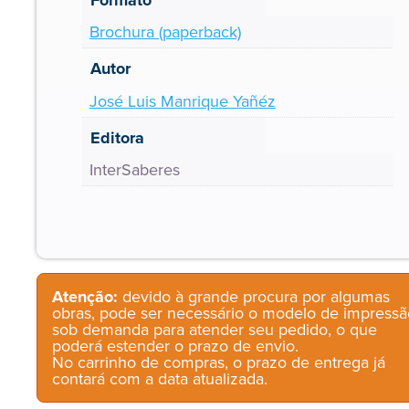
Brochura (paperback)
Autor
José Luis Manrique Yañéz
Editora
InterSaberes
Atenção:
devido à grande procura por algumas
obras, pode ser necessário o modelo de impressã
sob demanda para atender seu pedido, o que
poderá estender o prazo de envio.
No carrinho de compras, o prazo de entrega já
contará com a data atualizada.