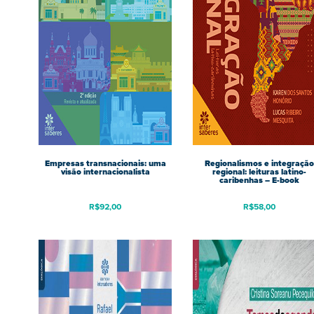
Empresas transnacionais: uma
Regionalismos e integração
visão internacionalista
regional: leituras latino-
caribenhas – E-book
R$
92,00
R$
58,00