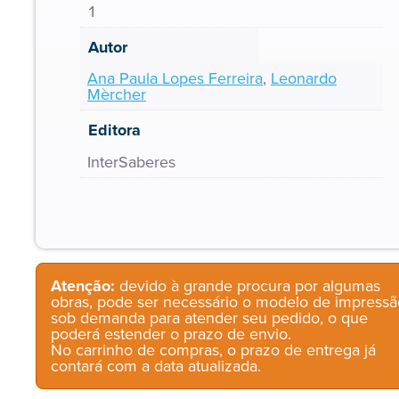
1
Autor
Ana Paula Lopes Ferreira
,
Leonardo
Mèrcher
Editora
InterSaberes
Atenção:
devido à grande procura por algumas
obras, pode ser necessário o modelo de impressã
sob demanda para atender seu pedido, o que
poderá estender o prazo de envio.
No carrinho de compras, o prazo de entrega já
contará com a data atualizada.