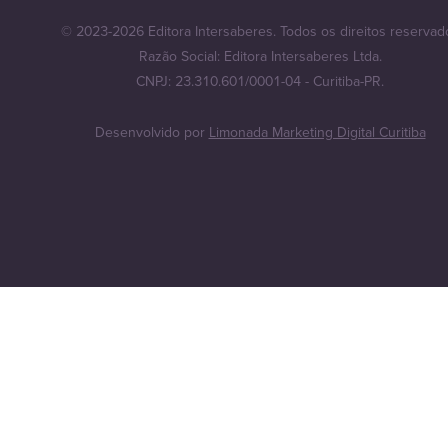
© 2023-2026 Editora Intersaberes. Todos os direitos reservad
Razão Social: Editora Intersaberes Ltda.
CNPJ: 23.310.601/0001-04 - Curitiba-PR.
Desenvolvido por
Limonada Marketing Digital Curitiba