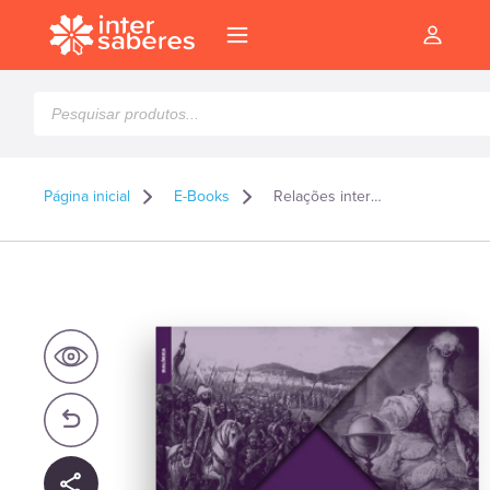
Pesquisar
produtos
Página inicial
E-Books
Relações internacionais na Idade Moderna: um panorama histórico – E-book
l