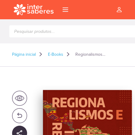
Pesquisar
produtos
Página inicial
E-Books
Regionalismos e integração regional: leituras latino-caribenhas – E-book
l