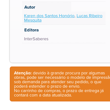
Autor
Karen dos Santos Honório
,
Lucas Ribeiro
Mesquita
Editora
InterSaberes
Atenção:
devido à grande procura por algumas
obras, pode ser necessário o modelo de impressã
sob demanda para atender seu pedido, o que
poderá estender o prazo de envio.
No carrinho de compras, o prazo de entrega já
contará com a data atualizada.