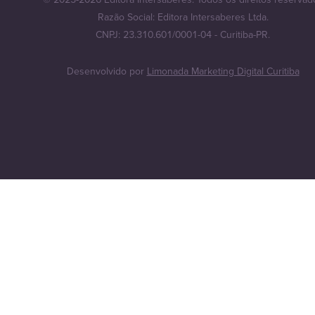
Razão Social: Editora Intersaberes Ltda.
CNPJ: 23.310.601/0001-04 - Curitiba-PR.
Desenvolvido por
Limonada Marketing Digital Curitiba