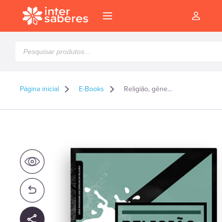
Pesquisar
produtos
Página inicial
E-Books
Religião, gênero e sexualidade: fundamentos para o debate atual – E-book
l