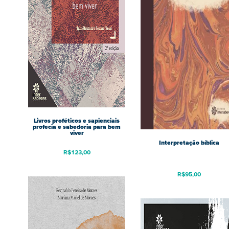
Livros proféticos e sapienciais
profecia e sabedoria para bem
viver
Interpretação bíblica
R$
123,00
R$
95,00