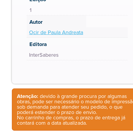
1
Autor
Ocir de Paula Andreata
Editora
InterSaberes
Atenção:
devido à grande procura por algumas
obras, pode ser necessário o modelo de impressã
sob demanda para atender seu pedido, o que
poderá estender o prazo de envio.
No carrinho de compras, o prazo de entrega já
contará com a data atualizada.