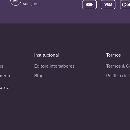
sem juros.
Institucional
Termos
es
Editora Intersaberes
Termos & C
imento
Blog
Política de 
sexta