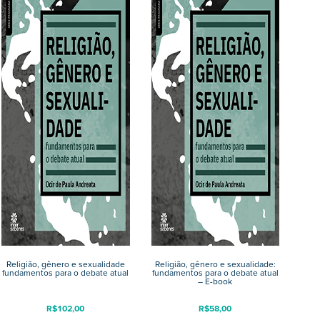
Religião, gênero e sexualidade
Religião, gênero e sexualidade:
fundamentos para o debate atual
fundamentos para o debate atual
– E-book
R$
102,00
R$
58,00