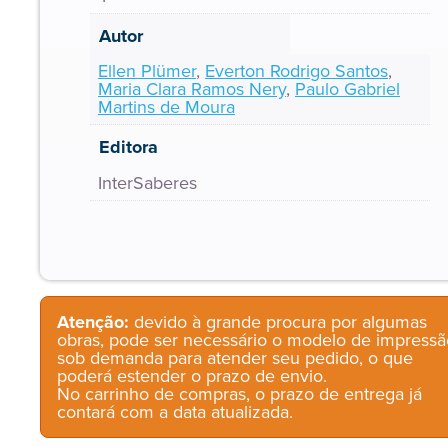
Autor
Ellen Plümer
,
Everton Rodrigo Santos
,
Maria Clara Ramos Nery
,
Paulo Gabriel
Martins de Moura
Editora
InterSaberes
Atenção:
devido à grande procura por algumas
obras, pode ser necessário o modelo de impressã
sob demanda para atender seu pedido, o que
poderá estender o prazo de envio.
No carrinho de compras, o prazo de entrega já
contará com a data atualizada.