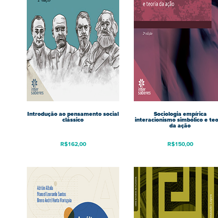
Introdução ao pensamento social
Sociologia empírica
clássico
interacionismo simbólico e teo
da ação
R$
162,00
R$
150,00