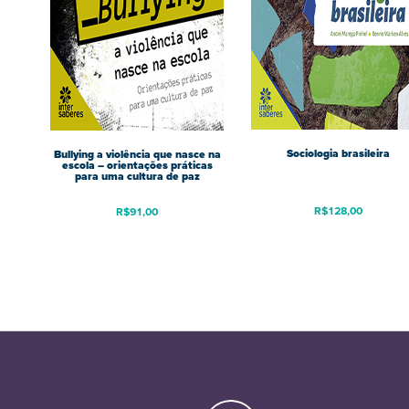
Sociologia brasileira
Bullying a violência que nasce na
escola – orientações práticas
para uma cultura de paz
R$
128,00
R$
91,00