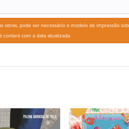
s obras, pode ser necessário o modelo de impressão so
 contará com a data atualizada.