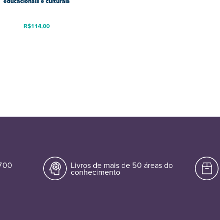
educacionais e culturais
R$
114,00
.700
Livros de mais de 50 áreas do
conhecimento