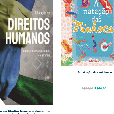
A natação das minhocas
R$
58,00
R$
40,60
o em Direitos Humanos elementos