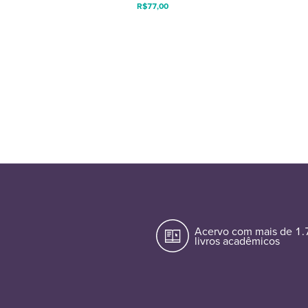
R$
77,00
Acervo com mais de 1
livros acadêmicos