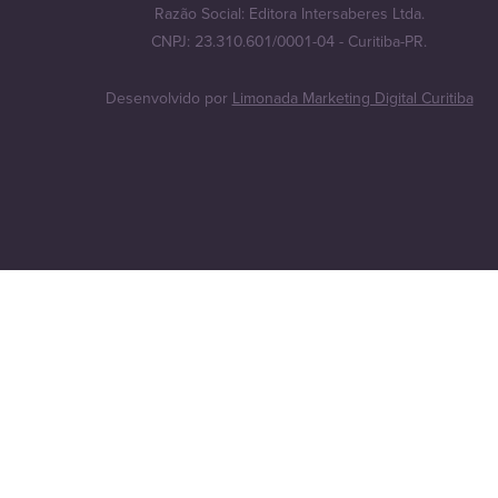
Razão Social: Editora Intersaberes Ltda.
CNPJ: 23.310.601/0001-04 - Curitiba-PR.
Desenvolvido por
Limonada Marketing Digital Curitiba