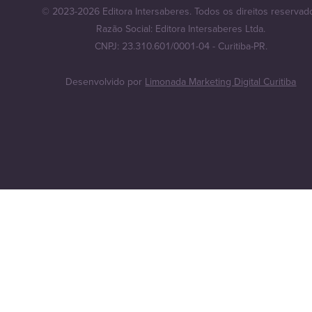
© 2023-2026 Editora Intersaberes. Todos os direitos reservad
Razão Social: Editora Intersaberes Ltda.
CNPJ: 23.310.601/0001-04 - Curitiba-PR.
Desenvolvido por
Limonada Marketing Digital Curitiba