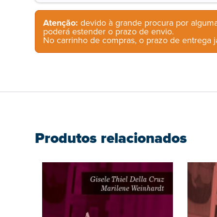
Atenção:
devido à grande procura por alguma
poderá estender o prazo de envio.
No carrinho de compras, o prazo de entrega já
Produtos relacionados