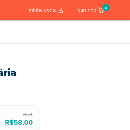
0
minha conta
carrinho
ária
ebook
R$
58,00