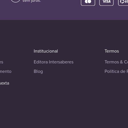
sem juros.
Institucional
Termos
es
Editora Intersaberes
Termos & C
imento
Blog
Política de 
sexta