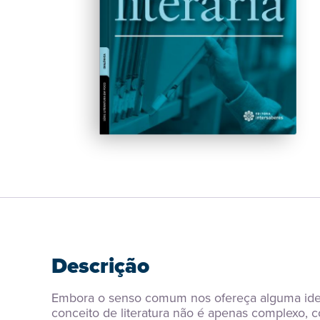
Descrição
Embora o senso comum nos ofereça alguma ideia d
conceito de literatura não é apenas complexo, 