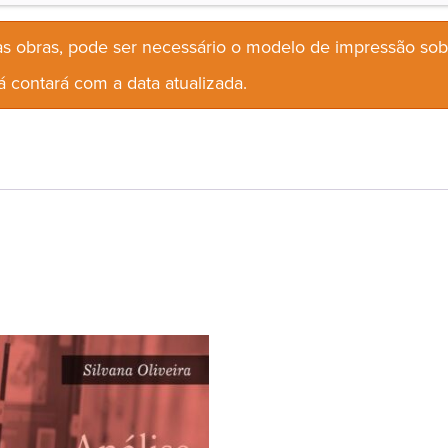
s obras, pode ser necessário o modelo de impressão so
 contará com a data atualizada.