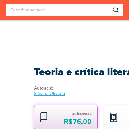
Pesquisar
produtos
Teoria e crítica liter
Autor(es):
Silvana Oliveira
livro impresso
R$
76,00