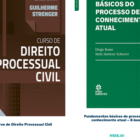
Fundamentos básicos do proce
conhecimento atual – E-bo
so de Direito Processual Civil
R$
58,00