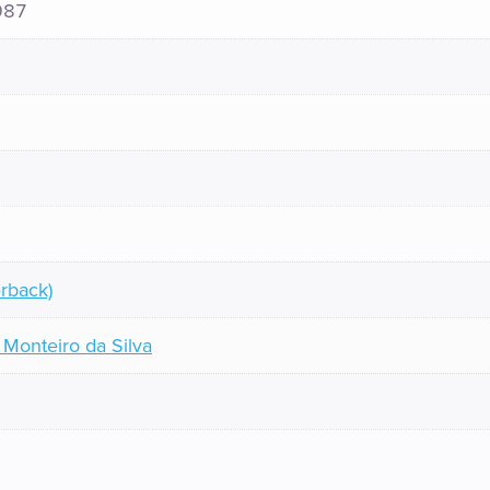
987
rback)
 Monteiro da Silva