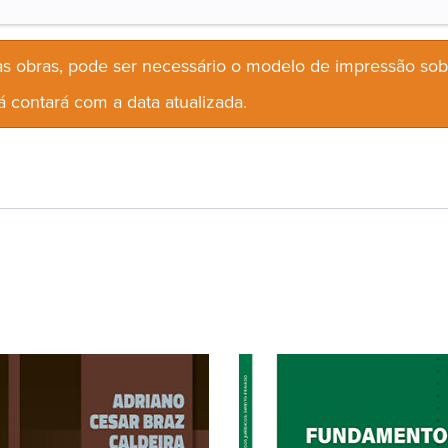
s obras, pode ser necessário o modelo de impressão so
 contará com a data atualizada.