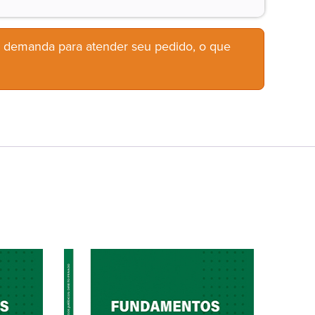
b demanda para atender seu pedido, o que