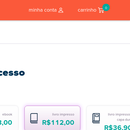
0
minha conta
carrinho
cesso
ebook
livro impresso
livro impresso
capa du
8,00
R$
112,00
R$
36,9