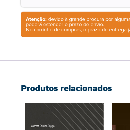
Atenção:
devido à grande procura por alguma
poderá estender o prazo de envio.
No carrinho de compras, o prazo de entrega já
Produtos relacionados