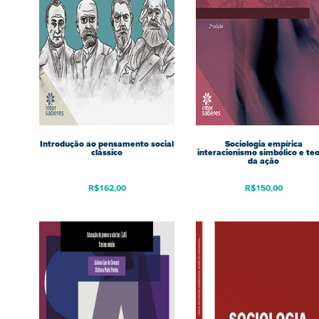
Introdução ao pensamento social
Sociologia empírica
clássico
interacionismo simbólico e teo
da ação
R$
162,00
R$
150,00