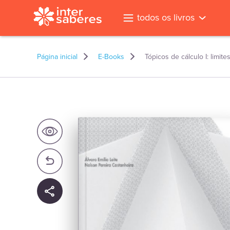
todos os livros
Página inicial
E-Books
Tópicos de cálculo I: limit
l