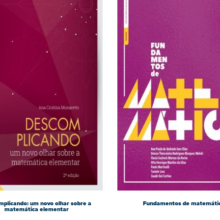
plicando: um novo olhar sobre a
Fundamentos de matemáti
matemática elementar