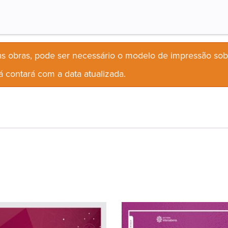
s obras, pode ser necessário o modelo de impressão so
 contará com a data atualizada.