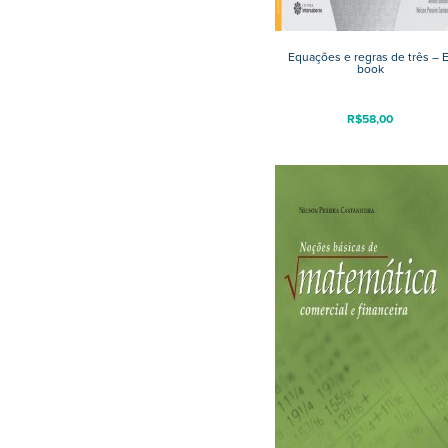
Equações e regras de três – E
book
R$
58,00