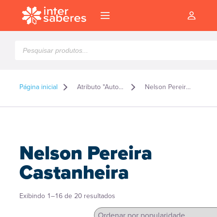
Pesquisar
produtos
Página inicial
Atributo "Autor" de produto
Nelson Pereira Castanheira
Nelson Pereira
Castanheira
Classificado
Exibindo 1–16 de 20 resultados
l
por
popularidade