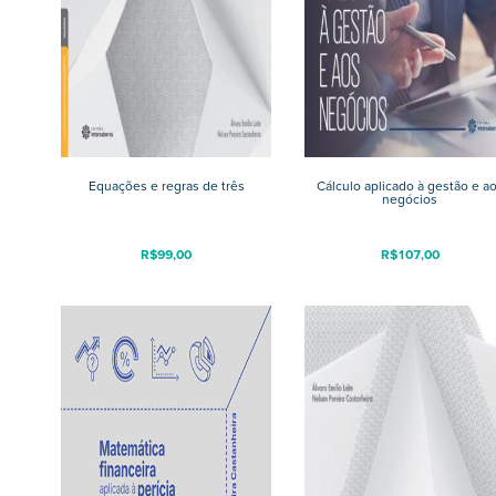
Equações e regras de três
Cálculo aplicado à gestão e a
negócios
R$
99,00
R$
107,00