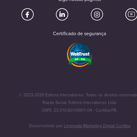
Certificado de segurança
© 2023-2026 Editora Intersaberes. Todos os direitos reservad
Razão Social: Editora Intersaberes Ltda.
CNPJ: 23.310.601/0001-04 - Curitiba-PR.
Desenvolvido por
Limonada Marketing Digital Curitiba