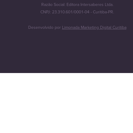
Razão Social: Editora Intersaberes Ltda.
CNPJ: 23.310.601/0001-04 - Curitiba-PR.
Desenvolvido por
Limonada Marketing Digital Curitiba