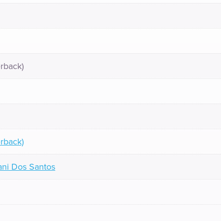
rback)
rback)
ani Dos Santos