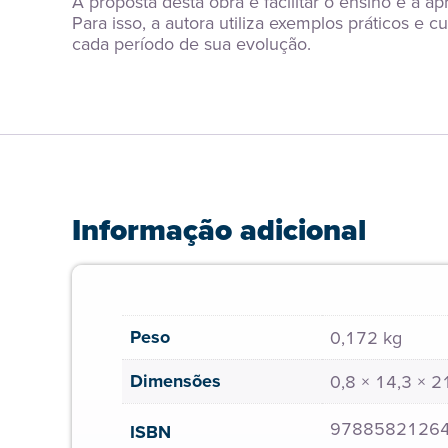
A proposta desta obra é facilitar o ensino e a a
Para isso, a autora utiliza exemplos práticos e 
cada período de sua evolução.
Informação adicional
Peso
0,172 kg
Dimensões
0,8 × 14,3 × 
9788582126
ISBN