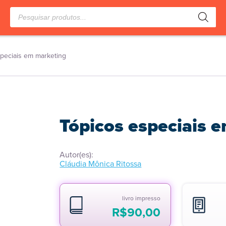
Pesquisar
produtos
peciais em marketing
Tópicos especiais 
Autor(es):
Cláudia Mônica Ritossa
livro impresso
R$
90,00