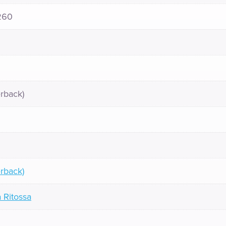
260
rback)
rback)
 Ritossa