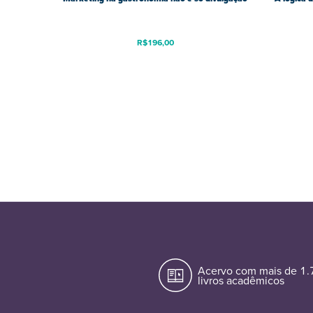
R$
196,00
Acervo com mais de 1
livros acadêmicos