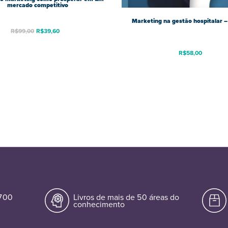
mercado competitivo
Marketing na gestão hospitalar –
R$
99,00
R$
39,60
R$
58,00
.700
Livros de mais de 50 áreas do
conhecimento