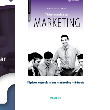
Tópicos especiais em marketing – E-book
R$
58,00