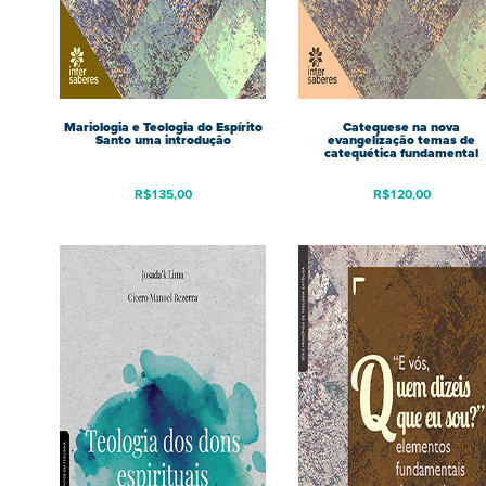
Mariologia e Teologia do Espírito
Catequese na nova
Santo uma introdução
evangelização temas de
catequética fundamental
R$
135,00
R$
120,00