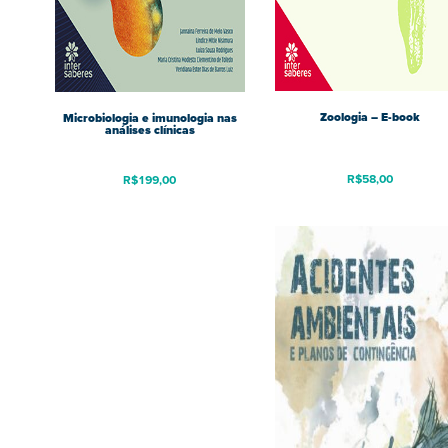
Zoologia – E-book
Microbiologia e imunologia nas
análises clínicas
R$
58,00
R$
199,00