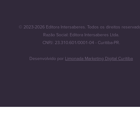
© 2023-2026 Editora Intersaberes. Todos os direitos reservad
Razão Social: Editora Intersaberes Ltda.
CNPJ: 23.310.601/0001-04 - Curitiba-PR.
Desenvolvido por
Limonada Marketing Digital Curitiba