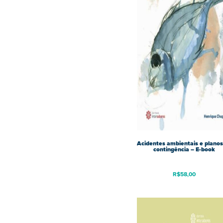
Acidentes ambientais e planos
contingência – E-book
R$
58,00