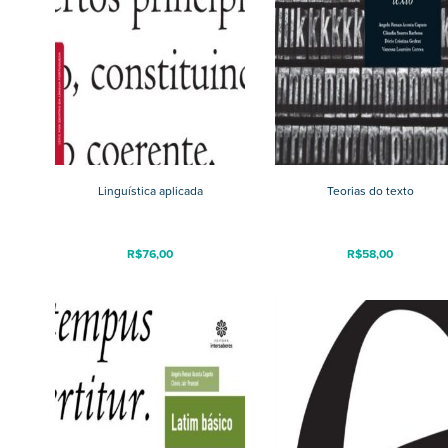
Linguística aplicada
Teorias do texto
R$
76,00
R$
58,00