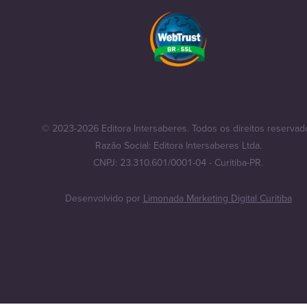
© 2023-2026 Editora Intersaberes. Todos os direitos reservad
Razão Social: Editora Intersaberes Ltda.
CNPJ: 23.310.601/0001-04 - Curitiba-PR.
Desenvolvido por
Limonada Marketing Digital Curitiba