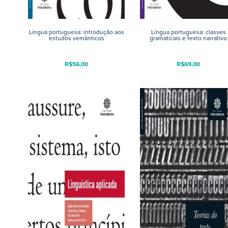
Língua portuguesa: introdução aos
Língua portuguesa: classes
estudos semânticos
gramaticais e texto narrativo
R$
56,00
R$
69,00