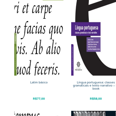
Latim básico
Língua portuguesa: classes
gramaticais e texto narrativo – 
book
R$
77,00
R$
58,00