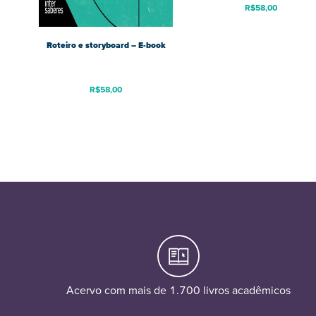
R$
58,00
Roteiro e storyboard – E-book
R$
58,00
Acervo com mais de 1.700 livros acadêmicos