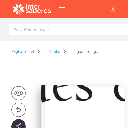
Pesquisar
produtos
Página inicial
E-Books
Língua portuguesa: introdução aos estudos semânticos – E-book
l