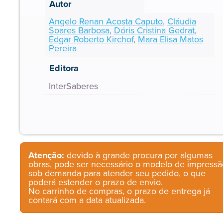
Autor
Angelo Renan Acosta Caputo
,
Cláudia
Soares Barbosa
,
Dóris Cristina Gedrat
,
Edgar Roberto Kirchof
,
Mara Elisa Matos
Pereira
Editora
InterSaberes
Atenção:
devido à grande procura por algumas
obras, pode ser necessário o modelo de impressã
sob demanda para atender seu pedido, o que
poderá estender o prazo de envio.
No carrinho de compras, o prazo de entrega já
contará com a data atualizada.