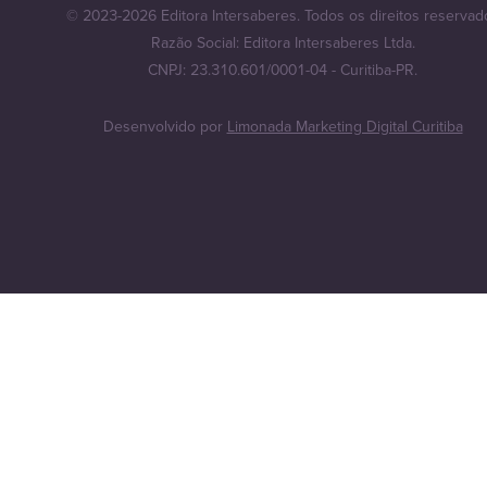
© 2023-2026 Editora Intersaberes. Todos os direitos reservad
Razão Social: Editora Intersaberes Ltda.
CNPJ: 23.310.601/0001-04 - Curitiba-PR.
Desenvolvido por
Limonada Marketing Digital Curitiba