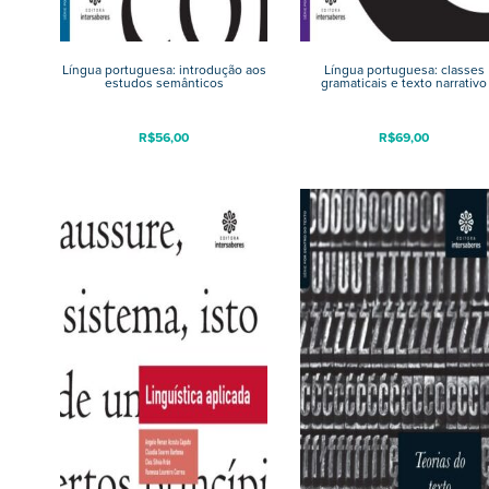
Língua portuguesa: introdução aos
Língua portuguesa: classes
estudos semânticos
gramaticais e texto narrativo
R$
56,00
R$
69,00