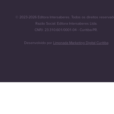
© 2023-2026 Editora Intersaberes. Todos os direitos reservad
Razão Social: Editora Intersaberes Ltda.
CNPJ: 23.310.601/0001-04 - Curitiba-PR.
Desenvolvido por
Limonada Marketing Digital Curitiba