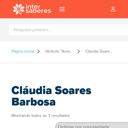
Pesquisar
produtos
Página inicial
Atributo "Autor" de produto
Cláudia Soares Barbosa
Cláudia Soares
Barbosa
Classificado
Mostrando todos os 7 resultados
l
por
popularidade