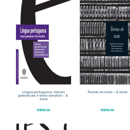
Língua portuguesa: classes
Teorias do texto – E-book
gramaticais e texto narrativo – E-
book
R$
58,00
R$
58,00