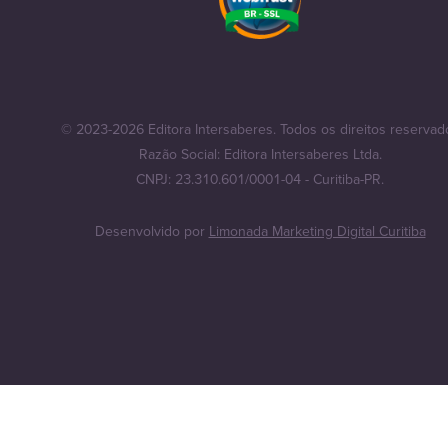
© 2023-2026 Editora Intersaberes. Todos os direitos reservad
Razão Social: Editora Intersaberes Ltda.
CNPJ: 23.310.601/0001-04 - Curitiba-PR.
Desenvolvido por
Limonada Marketing Digital Curitiba